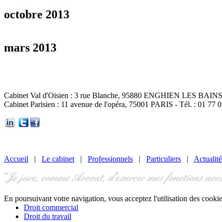
vendredi
07 18:56:51
fév
octobre 2013
mardi
03 20:49:33
juin
En savoir plus
En savoir plus
vendredi
04 21:08:00
octo
mars 2013
En savoir plus
En savoir plus
vendredi
15 12:13:25
mars
En savoir plus
Cabinet Val d'Oisien : 3 rue Blanche, 95880 ENGHIEN LES BAINS -
Cabinet Parisien : 11 avenue de l'opéra, 75001 PARIS - Tél. : 01 77 
En savoir plus
Accueil
|
Le cabinet
|
Professionnels
|
Particuliers
|
Actualité
En poursuivant votre navigation, vous acceptez l'utilisation des cookie
Droit commercial
Droit du travail