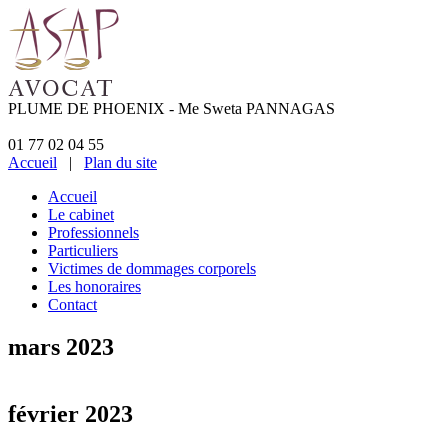
PLUME DE PHOENIX - Me Sweta PANNAGAS
01 77 02 04 55
Accueil
|
Plan du site
Accueil
Le cabinet
Professionnels
Particuliers
Victimes de dommages corporels
Les honoraires
Contact
mars 2023
mercredi
15 10:01:42
mars
février 2023