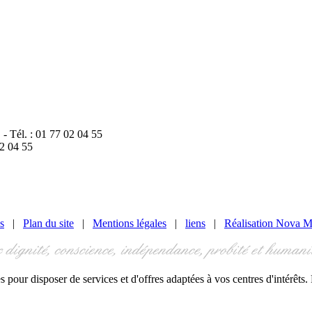
 Tél. : 01 77 02 04 55
02 04 55
s
|
Plan du site
|
Mentions légales
|
liens
|
Réalisation Nova M
s pour disposer de services et d'offres adaptées à vos centres d'intérêts