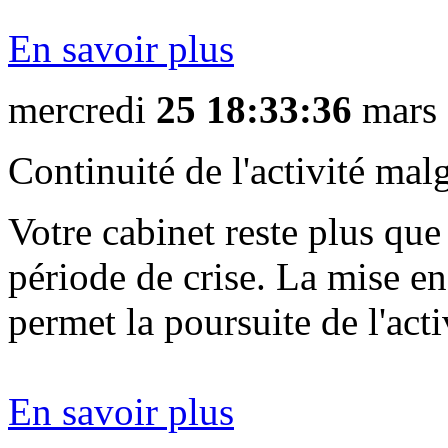
En savoir plus
mercredi
07 15:09:02
déc
En savoir plus
lundi
20 16:29:16
fév
mercredi
25 18:33:36
mars
Continuité de l'activité mal
En savoir plus
Votre cabinet reste plus que
période de crise. La mise en
En savoir plus
permet la poursuite de l'activ
En savoir plus
En savoir plus
En savoir plus
En savoir plus