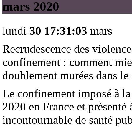
En savoir plus
mercredi
15 16:02:59
avri
mars 2020
En savoir plus
jeudi
15 15:22:03
déc
En savoir plus
lundi
30 17:31:03
mars
mardi
21 16:31:09
fév
Recrudescence des violence
En savoir plus
confinement : comment mieu
En savoir plus
doublement murées dans le s
En savoir plus
lundi
06 15:42:13
mars
Le confinement imposé à la
En savoir plus
2020 en France et présenté 
En savoir plus
mercredi
11 15:27:08
janv
incontournable de santé pub
En savoir plus
lundi
06 16:30:49
avri