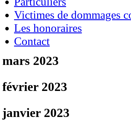
Particuliers
Victimes de dommages co
Les honoraires
Contact
mars 2023
mercredi
15 10:01:42
mars
février 2023
mardi
28 15:47:46
fév
janvier 2023