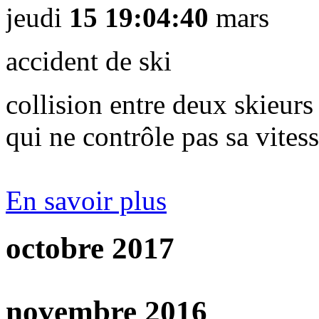
jeudi
15 19:04:40
mars
lundi
20 15:40:41
fév
accident de ski
collision entre deux skieurs
qui ne contrôle pas sa vites
En savoir plus
octobre 2017
En savoir plus
jeudi
26 17:16:30
octo
novembre 2016